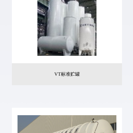
VT标准贮罐