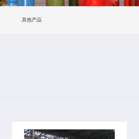
析
其他产品