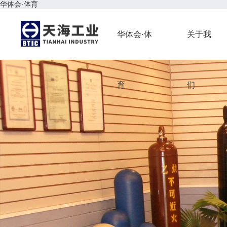
华体会·体育
华体会·体
关于我
育
们