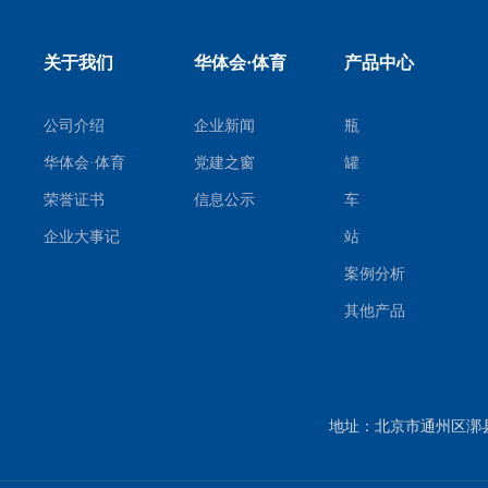
关于我们
华体会·体育
产品中心
公司介绍
企业新闻
瓶
华体会·体育
党建之窗
罐
荣誉证书
信息公示
车
企业大事记
站
案例分析
其他产品
地址：北京市通州区漷县镇漷县南四