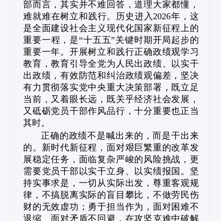
部而言，其实并不难回答，道理大家都懂，
难就难在树立和践行。历史进入2026年，这
是全面建设社会主义现代化国家新征程上的
重要一程，是“十五五”关键时期开局起步的
重要一年。开展树立和践行正确政绩观学习
教育，教育引导全党为人民出政绩、以实干
出政绩，有效防范和纠治政绩观偏差，坚决
有力贯彻落实党中央重大决策部署，既立足
当前，又着眼长远，既关乎经济社会发展，
又砥砺党员干部作风品行，十分重要也正当
其时。
正确的政绩不是喊出来的，而是干出来
的。新时代新征程，面对艰巨繁重的改革发
展稳定任务，面临复杂严峻的风险挑战，更
需要党员干部以实干立身、以实绩报国。坚
持实事求是，一切从实际出发，尊重客观规
律，不搞脱离实际的盲目攀比，不做劳民伤
财的无效虚功；勇于担当作为，面对困难不
退缩、面对矛盾不回避，在攻坚克难中破解