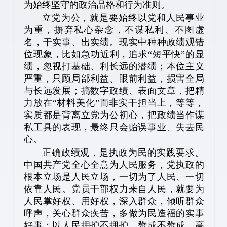
为始终坚守的政治品格和行为准则。
立党为公，就是要始终以党和人民事业
为重，摒弃私心杂念，不谋私利、不图虚
名，干实事、出实绩。现实中种种政绩观错
位现象，比如急功近利，追求“短平快”的显
绩，忽视打基础、利长远的潜绩；本位主义
严重，只顾局部利益、眼前利益，损害全局
与长远发展；搞数字政绩、表面文章，把精
力放在“材料美化”而非实干担当上，等等，
实质都是背离立党为公初心，把政绩当作谋
私工具的表现，最终只会贻误事业、失去民
心。
正确政绩观，是执政为民的实践要求。
中国共产党全心全意为人民服务，党执政的
根本立场是人民立场，一切为了人民、一切
依靠人民。党员干部权力来自人民，就要为
人民掌好权、用好权，深入群众，倾听群众
呼声，关心群众疾苦，多做为民造福的实事
好事；以人民拥护不拥护、赞成不赞成、高